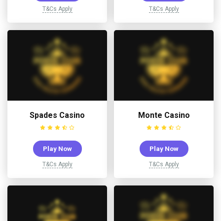
T&Cs Apply
T&Cs Apply
Spades Casino
Monte Casino
Play Now
Play Now
T&Cs Apply
T&Cs Apply